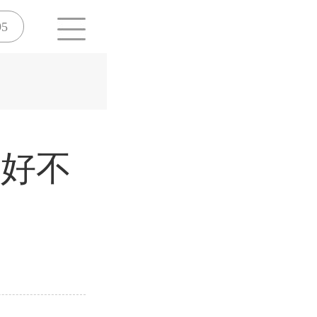
95
样好不