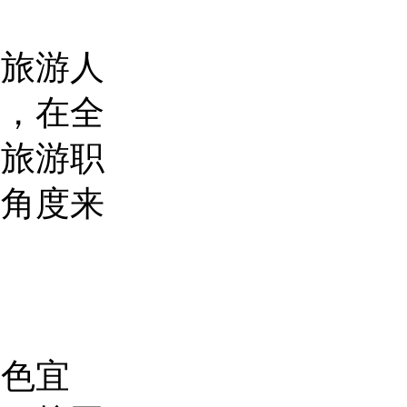
养旅游人
校，在全
州旅游职
个角度来
景色宜