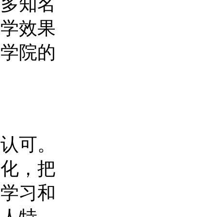
众多知名
教学效果
，学院的
会认可。
学化，把
际学习和