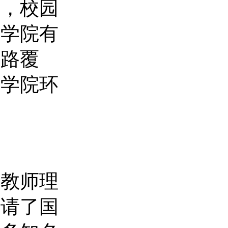
香，校园
。学院有
线路覆
，学院环
，教师理
聘请了国