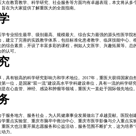
医大在教育教学、科学研究、社会服务等方面均有卓越表现，本文将从多
，旨在为大家提供了解重医大的全面指南。
学
医学专业招生最早、级别最高、规模最大、综合实力最强的源头性医学院
力，建立了完善的实践教学体系，包括标准化患者教学、临床技能中心、
生的综合素质，开设了丰富多彩的课程，例如人文医学、兴趣拓展等。总
会的认可。
究
厚，具有较高的科学研究影响力和学术地位。2017年，重医大获得国家自
校第一位，是国家“双一流”建设高水平学科建设单位，具有一流的科学研
别是在心血管、神经、感染和肿瘤等领域，重医大一直处于国际领先地位
务
力于服务地方、服务社会，为人民健康事业发展做出了卓越贡献。医院创
传学重点实验室、重庆市脑卒中救治中心、重庆市医学影像与介入重点实
，重医大也注重开展志愿服务和公益活动，服务范围不断扩大，这为培养“
大动力。