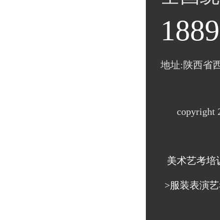
1889
地址:陕西省
copyrig
美术艺考培
>服装表演