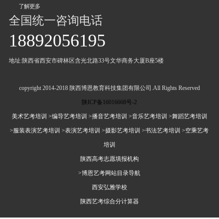
了解更多
全国统一咨询电话
18892056195
地址:陕西省西安市碑林区含光北路33号文华商务大厦B座5楼
copyright 2014-2018 陕西博恩教育科技集团有限公司.All Rights Reserved
陕ICP备16016668号-2
美术艺考培训
>编导艺考培训
>播音艺考培训
>音乐艺考培训
>舞蹈艺考培训
>服装表演艺考培训
>表演艺考培训
>摄影艺考培训
>书法艺考培训
>空乘艺考
培训
陕西高考志愿填报机构
>博恩艺考网站目录导航
西安弘雅学校
陕西艺考综合分计算器