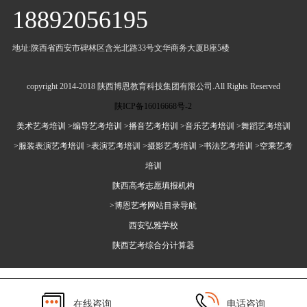
18892056195
地址:陕西省西安市碑林区含光北路33号文华商务大厦B座5楼
copyright 2014-2018 陕西博恩教育科技集团有限公司.All Rights Reserved
陕ICP备16016668号-2
美术艺考培训
>编导艺考培训
>播音艺考培训
>音乐艺考培训
>舞蹈艺考培训
>服装表演艺考培训
>表演艺考培训
>摄影艺考培训
>书法艺考培训
>空乘艺考
培训
陕西高考志愿填报机构
>博恩艺考网站目录导航
西安弘雅学校
陕西艺考综合分计算器
在线咨询
电话咨询