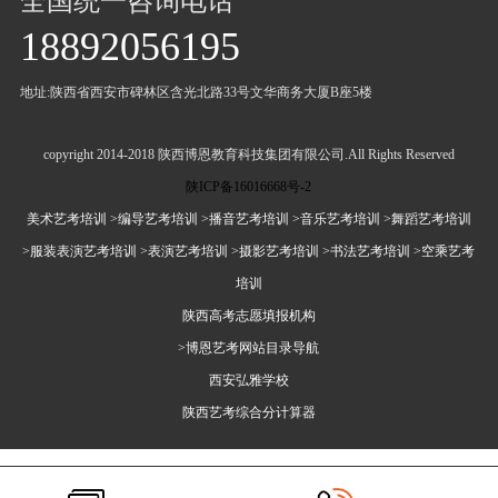
全国统一咨询电话
18892056195
地址:陕西省西安市碑林区含光北路33号文华商务大厦B座5楼
copyright 2014-2018 陕西博恩教育科技集团有限公司.All Rights Reserved
陕ICP备16016668号-2
美术艺考培训
>编导艺考培训
>播音艺考培训
>音乐艺考培训
>舞蹈艺考培训
>服装表演艺考培训
>表演艺考培训
>摄影艺考培训
>书法艺考培训
>空乘艺考
培训
陕西高考志愿填报机构
>博恩艺考网站目录导航
西安弘雅学校
陕西艺考综合分计算器