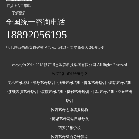
扫描上方二维码
了解更多
全国统一咨询电话
18892056195
地址:陕西省西安市碑林区含光北路33号文华商务大厦B座5楼
copyright 2014-2018 陕西博恩教育科技集团有限公司.All Rights Reserved
陕ICP备16016668号-2
美术艺考培训
>编导艺考培训
>播音艺考培训
>音乐艺考培训
>舞蹈艺考培训
>服装表演艺考培训
>表演艺考培训
>摄影艺考培训
>书法艺考培训
>空乘艺考
培训
陕西高考志愿填报机构
>博恩艺考网站目录导航
西安弘雅学校
陕西艺考综合分计算器