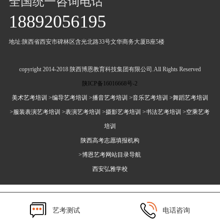
全国统一咨询电话
18892056195
地址:陕西省西安市碑林区含光北路33号文华商务大厦B座5楼
copyright 2014-2018 陕西博恩教育科技集团有限公司.All Rights Reserved
陕ICP备16016668号-2
美术艺考培训
>编导艺考培训
>播音艺考培训
>音乐艺考培训
>舞蹈艺考培训
>服装表演艺考培训
>表演艺考培训
>摄影艺考培训
>书法艺考培训
>空乘艺考
培训
陕西高考志愿填报机构
>博恩艺考网站目录导航
西安弘雅学校
艺考测试
电话咨询