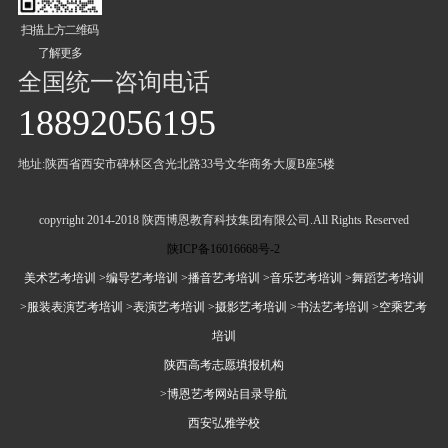
扫描上方二维码
了解更多
全国统一咨询电话
18892056195
地址:陕西省西安市碑林区含光北路33号文华商务大厦B座5楼
copyright 2014-2018 陕西博恩教育科技集团有限公司.All Rights Reserved
陕ICP备16016668号-2
美术艺考培训
>编导艺考培训
>播音艺考培训
>音乐艺考培训
>舞蹈艺考培训
>服装表演艺考培训
>表演艺考培训
>摄影艺考培训
>书法艺考培训
>空乘艺考
培训
陕西高考志愿填报机构
>博恩艺考网站目录导航
西安弘雅学校