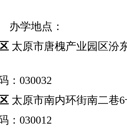
办学地点：
区
太原
市唐槐产业园区汾
码：
030032
区
太原市南内环街南二巷
码：
030012