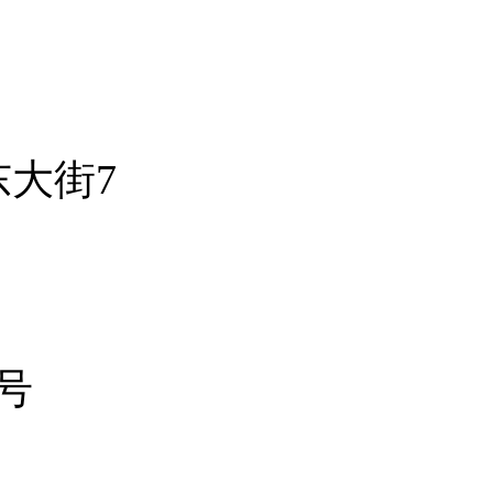
东大街
7
6号