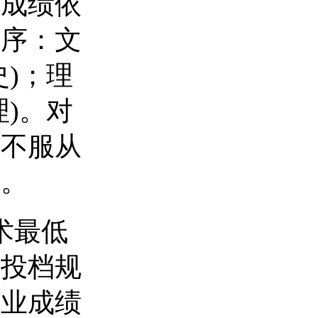
科成绩依
顺序：文
)；理
)。对
且不服从
理。
术最低
类投档规
专业成绩