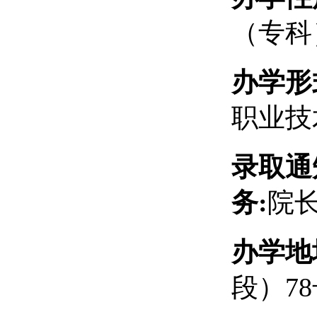
（专科
办学形
职业技
录取通
务
:
院
办学地
段）
7