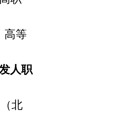
：
高等
发人职
路（北