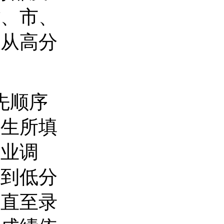
省、市、
愿从高分
先顺序
考生所填
专业调
分到低分
，直至录