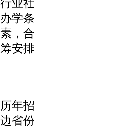
和行业社
、办学条
因素，合
统筹安排
及历年招
周边省份