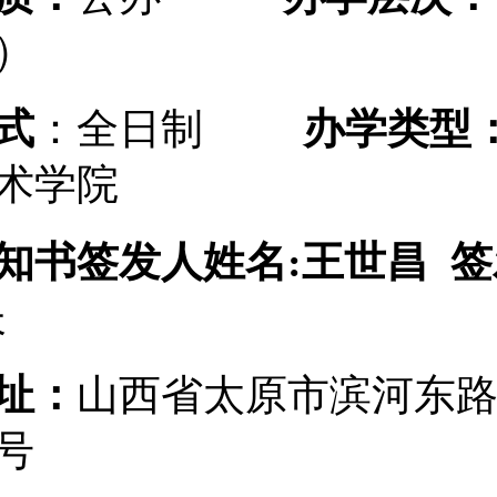
）
式
：全日制
办学类型
术学院
知书签发人姓名
:
王世昌
签
长
址：
山西省太原市滨河东
8号