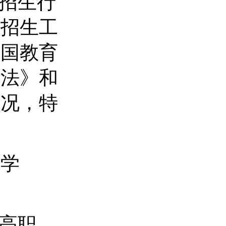
范招生行
院招生工
和国教育
育法》和
情况，特
术学
高职