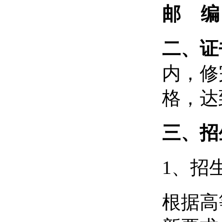
邮
编
二、证
内，修
格，达
三、招
1、招
根据高