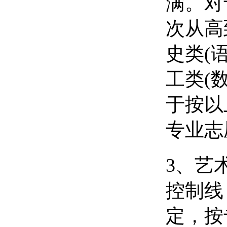
满。对
次从高
史类(
工类(
于按以
专业志
3、艺
控制线
定，按