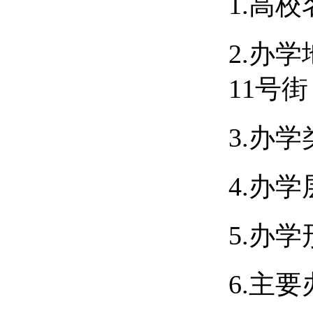
1.高
2.办
11号街
3.办
4.办
5.办
6.主