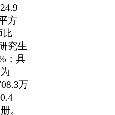
4.9
4平方
师比
有研究生
%；具
例为
8.3万
.4
1册。