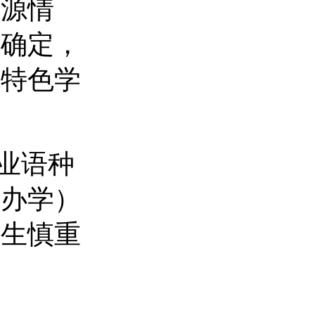
生源情
究确定，
流特色学
业语种
作办学）
考生慎重