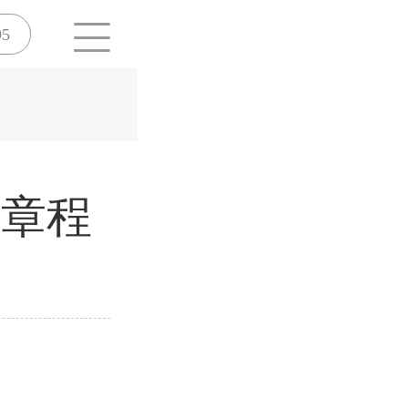
95
生章程