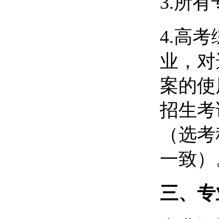
3.所
4.高
业，对
案的使
招生考
（选考
一致）
三、专