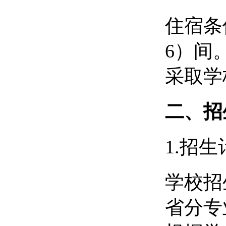
住宿条
6）间
采取学
二、招
1.招
学校招
省分专