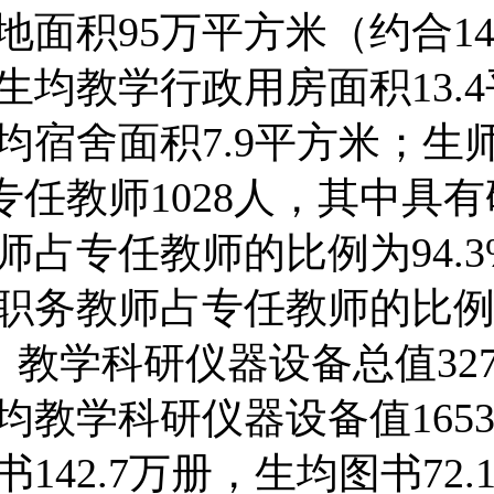
地面积95万平方米（约合142
生均教学行政用房面积13.
均宿舍面积7.9平方米；生
2；专任教师1028人，其中具
师占专任教师的比例为94.3
职务教师占专任教师的比
%；教学科研仪器设备总值3270
均教学科研仪器设备值16530
142.7万册，生均图书72.