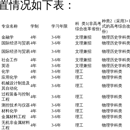
置情况如下表：
种类2（采用3+1
科 类1(非高考
专业名称
学制
学习年限
式的高考综合
综合改革省份)
份）
金融学
4年
3-6年
文理兼招
物理历史学科
国际经济与贸易
4年
3-6年
文理兼招
物理历史学科
国际经济与贸易
4年
3-6年
文理兼招
物理历史学科
社会工作
4年
3-6年
文理兼招
物理历史学科
英语
4年
3-6年
文理兼招
物理历史学科
化学
4年
3-6年
理工
物理学科类
应用化学
4年
3-6年
理工
物理学科类
机械设计制造及
4年
3-6年
理工
物理学科类
其自动化
过程装备与控制
4年
3-6年
理工
物理学科类
工程
测控技术与仪器
4年
3-6年
理工
物理学科类
材料化学
4年
3-6年
理工
物理学科类
金属材料工程
4年
3-6年
理工
物理学科类
无机非金属材料
4年
3-6年
理工
物理学科类
工程