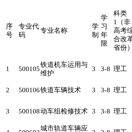
科类
学
1（非
序
专业代
学
习
专业名称
高考
号
码
制
年
合改
限
省份
铁道机车运用与
1
500105
3
3-8
理工
维护
2
500106
铁道车辆技术
3
3-8
理工
3
500108
动车组检修技术
3
3-8
理工
城市轨道车辆应